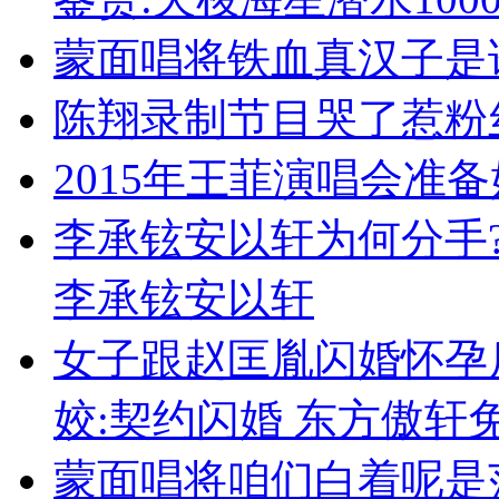
蒙面唱将铁血真汉子是
陈翔录制节目哭了惹粉丝
2015年王菲演唱会准备
李承铉安以轩为何分手
李承铉安以轩
女子跟赵匡胤闪婚怀孕
姣:契约闪婚 东方傲轩
蒙面唱将咱们白着呢是