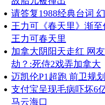
故胎儿被撞出
请答复1988经典台词
王力可《春天里》渐至
王力可春天里
加拿大阴阳天走红 网
劫？:死侍2戏弄加拿大
迈凯伦P1超跑 前卫规
支付宝呈现毛病吓坏6亿
马云海口