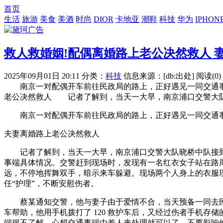
首页
生活
旅游
美食
美酒
时尚
DIOR
卡地亚
潮鞋
科技
华为
IPHON
救人救婚姻!配偶离婚路上老公决然救人 
2025年09月01日 20:11
分类：
科技
信息来源：[db:出处]
阅读(0)
南京一对配偶开车前往民政局的路上，正好遇见一同交通事端
老公决然救人 记者了解到，当天一大早，南京浦口交警大队
南京一对配偶开车前往民政局的路上，正好遇见一同交通事端
夫妻离婚路上老公决然救人
记者了解到，当天一大早，南京浦口交警大队晓桥中队接到蔡某
事端具体情况。交警赶到现场时，发现有一名红衣女子站在路周
远，不停地挥舞双手，暗示来车躲避。现场两个人身上的衣服
任“护理”，不断安慰伤者。
蔡某通知交警，他与妻子由于爱情不合，当天预备一同去民
车帮助，他用手机拨打了 120 救护车后，又经过伤者手机
端很不了解，心想交通事端由差人来处理就可以了，不要影响