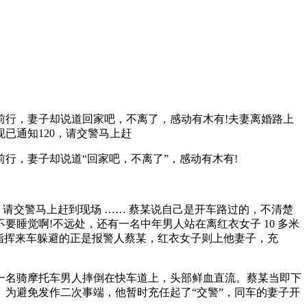
行，妻子却说道回家吧，不离了，感动有木有!夫妻离婚路上
已通知120，请交警马上赶
，妻子却说道“回家吧，不离了”，感动有木有!
请交警马上赶到现场 …… 蔡某说自己是开车路过的，不清楚
睡觉啊!不远处，还有一名中年男人站在离红衣女子 10 多米
指挥来车躲避的正是报警人蔡某，红衣女子则上他妻子，充
名骑摩托车男人摔倒在快车道上，头部鲜血直流。蔡某当即下
。为避免发作二次事端，他暂时充任起了“交警”，同车的妻子开