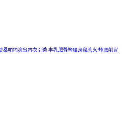
使桑帕约演出内衣引诱 丰乳肥臀蜂腰身段惹火:蜂腰削背