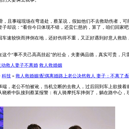
滑，且事端现场在弯道处，蔡某说，假如他们不去救助伤者，可
子却说：“看你今日体现不错，还蛮仁慈的，算了，咱们回家吧 
车速较快而摔倒在地，还好伤得不重，又正好遇到好意人救助，
个“事不关己高高挂起”的社会，夫妻俩品德，真实可贵，只需
主动救人妻子不离婚
救人救婚姻
>
科技
»
救人救婚姻!配偶离婚路上老公决然救人 妻子：不离了:
，老公不怕被讹，当机立断的去救人，过后回到车上欲接着前
晓桥中队接到蔡某报警：有人骑摩托车摔倒了，躺在路中心，现