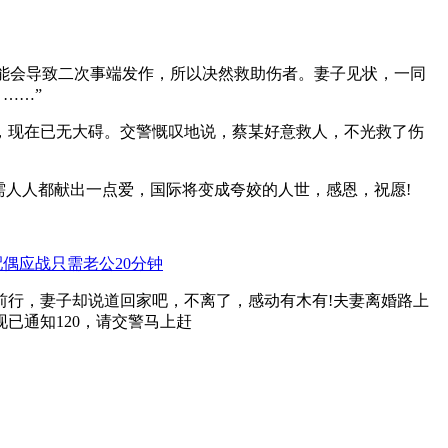
能会导致二次事端发作，所以决然救助伤者。妻子见状，一同
……”
现在已无大碍。交警慨叹地说，蔡某好意救人，不光救了伤
人人都献出一点爱，国际将变成夸姣的人世，感恩，祝愿!
配偶应战只需老公20分钟
行，妻子却说道回家吧，不离了，感动有木有!夫妻离婚路上
已通知120，请交警马上赶