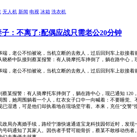
E
无人机
新闻
电视
冰箱
洗衣机
妻子：不离了:配偶应战只需老公20分钟
，老公不怕被讹，当机立断的去救人，过后回到车上欲接着前
晓桥中队接到蔡某报警：有人骑摩托车摔倒了，躺在路中心，现
，老公不怕被讹，当机立断的去救人，过后回到车上欲接着前行
报警：有人骑摩托车摔倒了，躺在路中心，现已通知 120，
围，她周围躺着一个人，红衣女子口中一向喊着：不要睡觉、不要
现已湿透，可是他们却执着地在现场坚守着。本来，充任“交警”
政局办离婚手续，路经宁滁快速通道宝龙科技园邻近时，发现一
存储的号码通知了其家人。因伤者手臂可能骨折，蔡某不敢移动伤者
他们夫妻俩去就事。