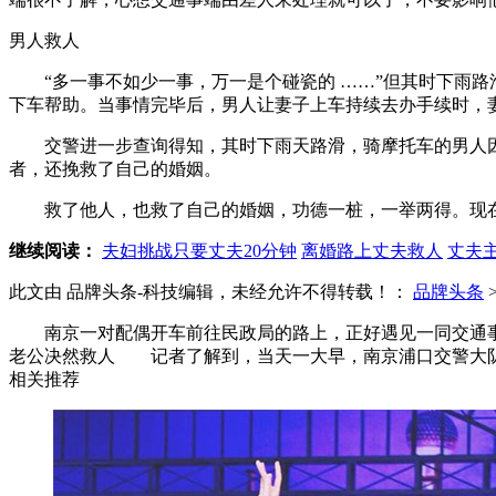
男人救人
“多一事不如少一事，万一是个碰瓷的 ……”但其时下雨路
下车帮助。当事情完毕后，男人让妻子上车持续去办手续时，妻
交警进一步查询得知，其时下雨天路滑，骑摩托车的男人因
者，还挽救了自己的婚姻。
救了他人，也救了自己的婚姻，功德一桩，一举两得。现在这
继续阅读：
夫妇挑战只要丈夫20分钟
离婚路上丈夫救人
丈夫
此文由 品牌头条-科技编辑，未经允许不得转载！：
品牌头条
南京一对配偶开车前往民政局的路上，正好遇见一同交通事端
老公决然救人 记者了解到，当天一大早，南京浦口交警大队
相关推荐