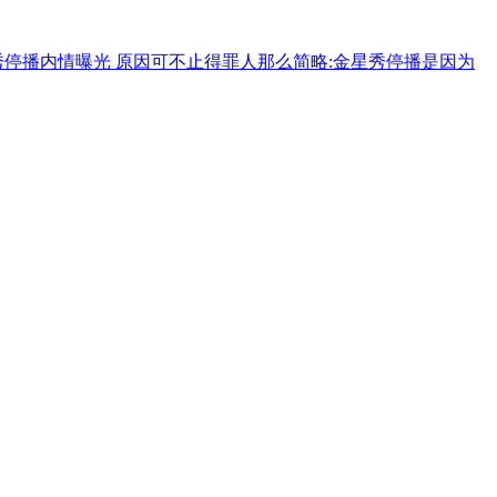
秀停播内情曝光 原因可不止得罪人那么简略:金星秀停播是因为