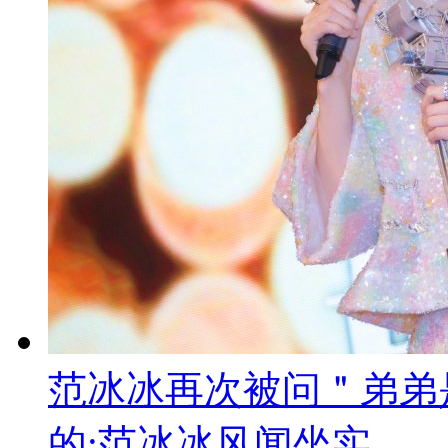
范冰冰再次被问＂弟弟
的:范冰冰风闻坐实