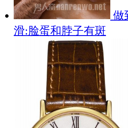
做
滑:脸蛋和脖子有斑