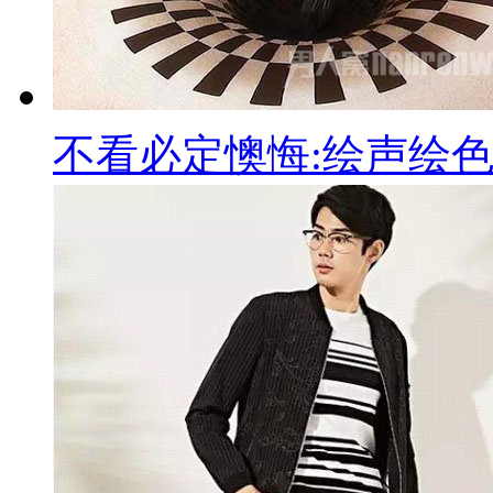
不看必定懊悔:绘声绘