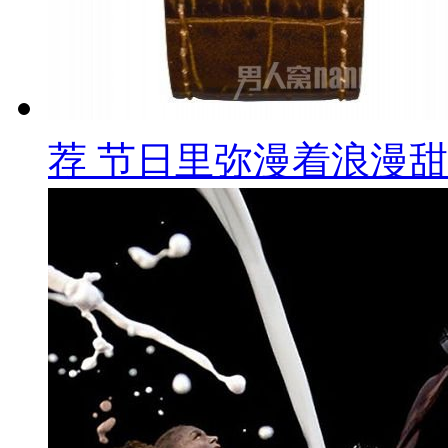
荐 节日里弥漫着浪漫