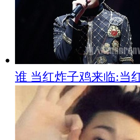
谁 当红炸子鸡来临:当