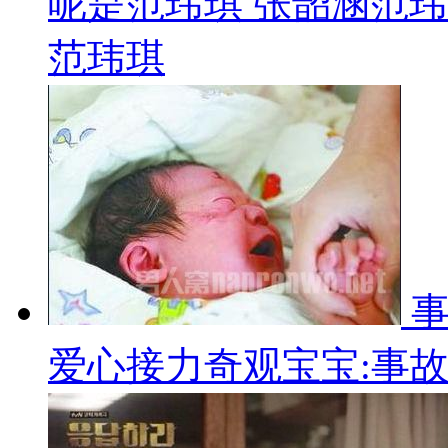
呢是范玮琪 张韶涵范
范玮琪
爱心接力奇观宝宝:事