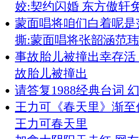
姣:契约闪婚 东方傲轩
蒙面唱将咱们白着呢是
撕:蒙面唱将张韶涵范
事故胎儿被撞出幸存活
故胎儿被撞出
请答复1988经典台词
王力可《春天里》渐至
王力可春天里