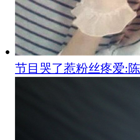
节目哭了惹粉丝疼爱:陈