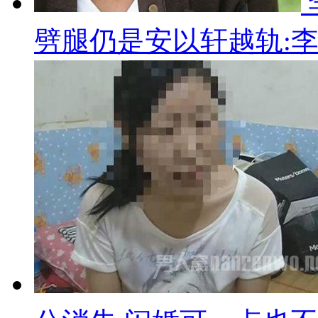
劈腿仍是安以轩越轨: