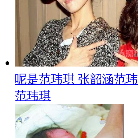
呢是范玮琪 张韶涵范
范玮琪