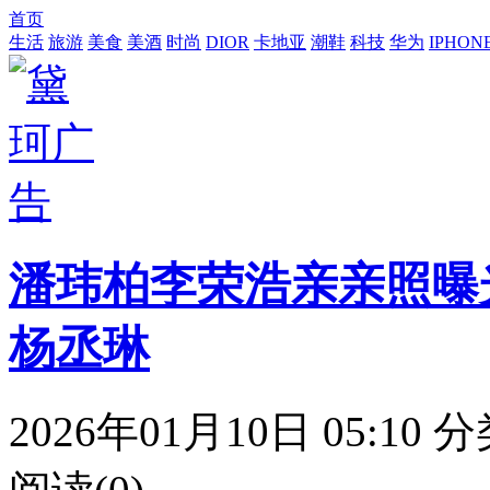
首页
生活
旅游
美食
美酒
时尚
DIOR
卡地亚
潮鞋
科技
华为
IPHON
潘玮柏李荣浩亲亲照曝
杨丞琳
2026年01月10日 05:10
分