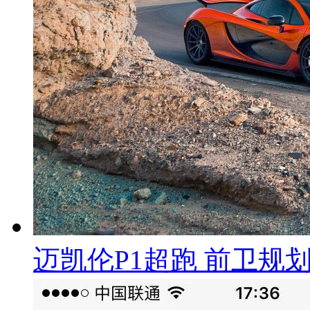
迈凯伦P1超跑 前卫规