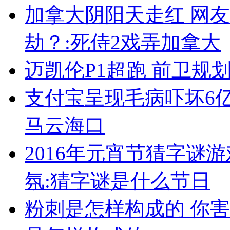
加拿大阴阳天走红 网
劫？:死侍2戏弄加拿大
迈凯伦P1超跑 前卫规
支付宝呈现毛病吓坏6亿
马云海口
2016年元宵节猜字谜
氛:猜字谜是什么节日
粉刺是怎样构成的 你