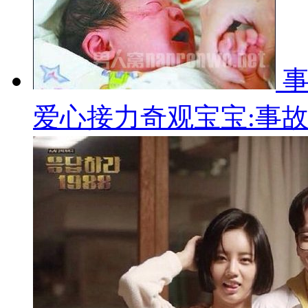
爱心接力奇观宝宝:事