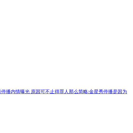
秀停播内情曝光 原因可不止得罪人那么简略:金星秀停播是因为