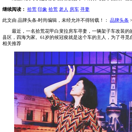
继续阅读：
拾荒
印象
拾荒
老人
房车
寻妻
此文由 品牌头条-时尚编辑，未经允许不得转载！：
品牌头条
最近，一名拾荒花甲白叟拉房车寻妻，一辆架子车改装的的
县区，四海为家。61岁的候冠俊就是这个车的主人，为了寻
相关推荐