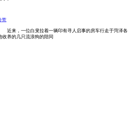
拾荒
 近来，一位白叟拉着一辆印有寻人启事的房车行走于菏泽各
他收养的几只流浪狗的陪同