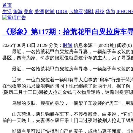
首页
生活
旅游
美食
美酒
时尚
DIOR
卡地亚
潮鞋
科技
华为
IPHON
《形象》第117期：拾荒花甲白叟拉房车寻
2026年06月13日 21:29
分类：
时尚
信息来源：[db:出处]
阅读(0)
最近，一名拾荒花甲白叟拉房车寻妻，一辆架子车改装的的
县区，四海为家。61岁的候冠俊就是这个车的主人，为了寻
最近，一名拾荒花甲白叟拉房车寻妻，一辆架子车改装的的“
近来，一位白叟拉着一辆印有寻人启事的“房车”行走于菏泽
在他收养的几只流浪狗的陪同下现已继续了近两个月。据了解，
(阴历二月十三日)因被人抢走金钱与衣物后迷路，迷路时身穿
乌黑的皮肤、瘦瘦的身段，一辆架子车改装的“房车”，用塑
山东菏泽，两只狗躲在车下，不停得颤栗。白叟说，“它们太
前的一天晚上，夫妻俩在康庄乐土门口过夜时被别人抢走了钱
期望白叟可以赶快找到自己的妻子，成功与妻子团聚。当然