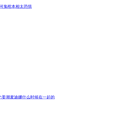
:黄河鬼棺本相太恐惧
?:姜潮麦迪娜什么时候在一起的