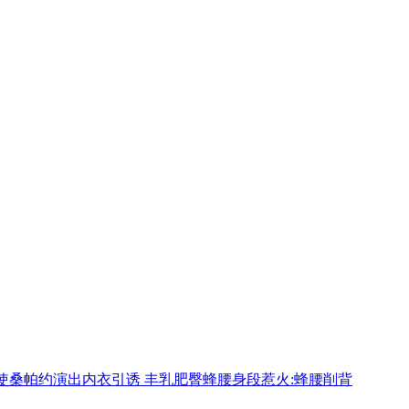
使桑帕约演出内衣引诱 丰乳肥臀蜂腰身段惹火:蜂腰削背