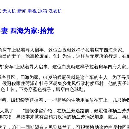
E
无人机
新闻
电视
冰箱
洗衣机
妻 四海为家:拾荒
房车上贴着寻人启事。这位白叟就这样子拉着房车四海为家。
觅自己的妻子，他靠捡废品、乞讨为生，这样居无定所的行走，在
房车”上贴着寻人启事。这位白叟就这样子拉着房车四海为家
各县区，四海为家。61岁的候冠俊就是这个车的主人，为了寻
候冠俊家住菏泽市牡丹区胡集乡龙凤行政村侯庙村，他的妻子叫
绿色上衣，下身穿蓝色裤子，脚穿白色球鞋。
料、编织袋等遮挡着，一些简略的生活用品放在车上，几只他
累了……”据候张留介绍，在杨兰芳迷路前，候冠俊和杨兰芳
和衣物，导致本来就有点精力疾病的杨兰芳病况加剧，随后，再
了，咱们一同期望有人见到杨兰芳，可报警协助这位白叟找回