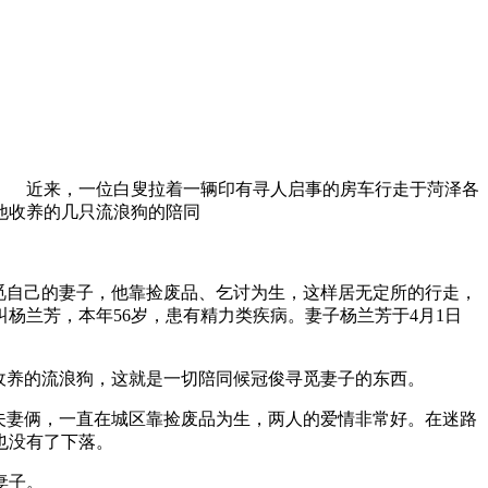
 近来，一位白叟拉着一辆印有寻人启事的房车行走于菏泽各
他收养的几只流浪狗的陪同
。
觅自己的妻子，他靠捡废品、乞讨为生，这样居无定所的行走，
杨兰芳，本年56岁，患有精力类疾病。妻子杨兰芳于4月1日
收养的流浪狗，这就是一切陪同候冠俊寻觅妻子的东西。
夫妻俩，一直在城区靠捡废品为生，两人的爱情非常好。在迷路
也没有了下落。
妻子。