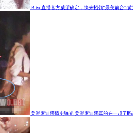
Blive直播官方威望确定，快来招领“最美前台”
姜潮麦迪娜情史曝光 姜潮麦迪娜真的在一起了吗