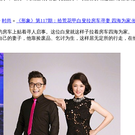
>
时尚
»
《形象》第117期：拾荒花甲白叟拉房车寻妻 四海为家:
房车上贴着寻人启事。这位白叟就这样子拉着房车四海为家。
觅自己的妻子，他靠捡废品、乞讨为生，这样居无定所的行走，在