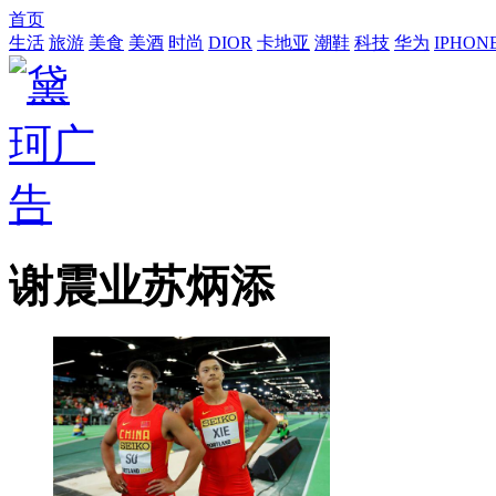
首页
生活
旅游
美食
美酒
时尚
DIOR
卡地亚
潮鞋
科技
华为
IPHON
谢震业苏炳添