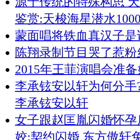
源于传统的特殊构思 天
鉴赏:天梭海星潜水100
蒙面唱将铁血真汉子是
陈翔录制节目哭了惹粉丝
2015年王菲演唱会准备
李承铉安以轩为何分手
李承铉安以轩
女子跟赵匡胤闪婚怀孕
姣:契约闪婚 东方傲轩