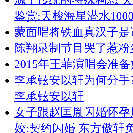
鉴赏:天梭海星潜水100
蒙面唱将铁血真汉子是
陈翔录制节目哭了惹粉丝
2015年王菲演唱会准备
李承铉安以轩为何分手
李承铉安以轩
女子跟赵匡胤闪婚怀孕
姣:契约闪婚 东方傲轩