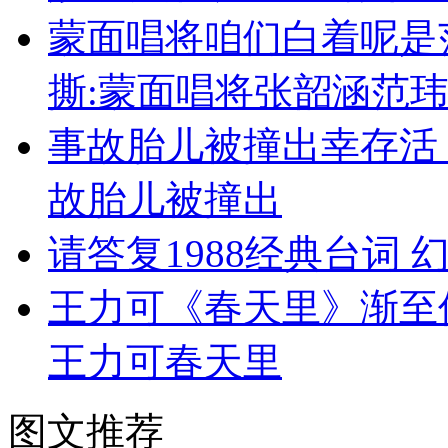
蒙面唱将咱们白着呢是
撕:蒙面唱将张韶涵范
事故胎儿被撞出幸存活
故胎儿被撞出
请答复1988经典台词
王力可《春天里》渐至
王力可春天里
图文推荐