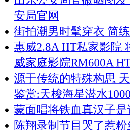
安局官网
街拍潮男时髦穿衣 简练
惠威2.8A HT私家影院
威家庭影院RM600A H
源于传统的特殊构思 天
鉴赏:天梭海星潜水100
蒙面唱将铁血真汉子是
陈翔录制节目哭了惹粉丝