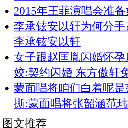
2015年王菲演唱会准备
李承铉安以轩为何分手
李承铉安以轩
女子跟赵匡胤闪婚怀孕
姣:契约闪婚 东方傲轩
蒙面唱将咱们白着呢是
撕:蒙面唱将张韶涵范
图文推荐